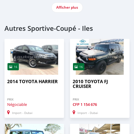
Afficher plus
Autres Sportive‒Coupé - Iles
16
16
2014 TOYOTA HARRIER
2010 TOYOTA FJ
CRUISER
PRIX
PRIX
Négociable
CFP
1 154 676
Import - Dubai
Import - Dubai