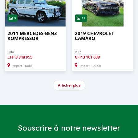
9
12
2011 MERCEDES-BENZ
2019 CHEVROLET
KOMPRESSOR
CAMARO
PRIX
PRIX
CFP
3 848 955
CFP
3 161 638
Import - Dubai
Import - Dubai
Afficher plus
Souscrire à notre newsletter