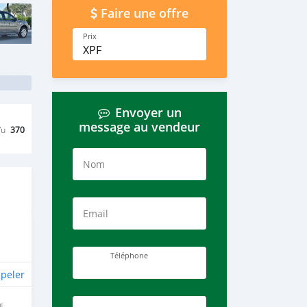
Faire une offre
Prix
XPF
Envoyer un
message au vendeur
Vu
370
Nom
Email
Téléphone
peler
E