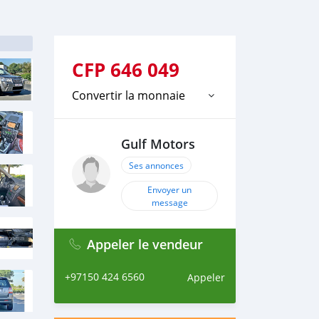
CFP
646 049
Convertir la monnaie
Gulf Motors
Ses annonces
Envoyer un
message
Appeler le vendeur
+97150 424 6560
Appeler