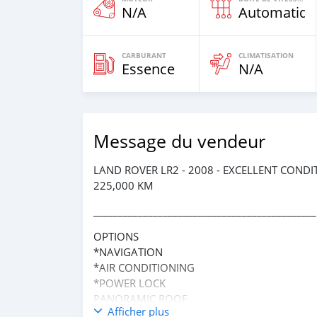
N/A
Automatiqu
CARBURANT
CLIMATISATION
Essence
N/A
Message du vendeur
LAND ROVER LR2 - 2008 - EXCELLENT CONDI
225,000 KM
_____________________________________________
OPTIONS
*NAVIGATION
*AIR CONDITIONING
*POWER LOCK
PANORAMIC ROOF
Afficher plus