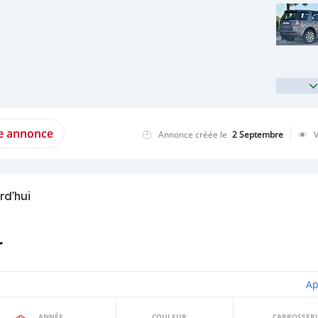
te annonce
Annonce créée le
2 Septembre
rd'hui
r
Ap
ANNÉE
COULEUR
CARROSSERI