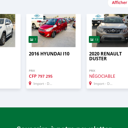
Afficher
7
13
2016 HYUNDAI I10
2020 RENAULT
DUSTER
PRIX
PRIX
CFP
NÉGOCIABLE
797 295
Import - Dubai
Import - Dubai