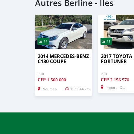
Autres Berline - Iles
14
15
2014 MERCEDES-BENZ
2017 TOYOTA
C180 COUPE
FORTUNER
PRIX
PRIX
CFP
CFP
1 500 000
2 156 570
Import - Dubai
Noumea
105 044 km