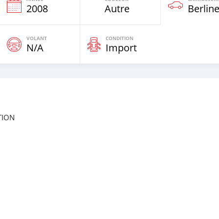
e
2008
Autre
Berlin
VOLANT
CONDITION
N/A
Import
TION