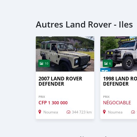
Autres Land Rover - Iles
10
6
2007 LAND ROVER
1998 LAND R
DEFENDER
DEFENDER
PRIX
PRIX
CFP
NÉGOCIABLE
1 300 000
Noumea
344 723 km
Noumea