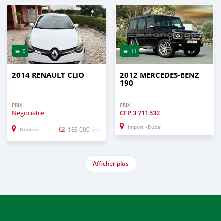
9
11
2014 RENAULT CLIO
2012 MERCEDES-BENZ
190
PRIX
PRIX
Négociable
CFP
3 711 532
Import - Dubai
188 000 km
Noumea
Afficher plus