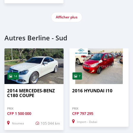
Afficher plus
Autres Berline - Sud
14
7
2014 MERCEDES-BENZ
2016 HYUNDAI I10
C180 COUPE
PRIX
PRIX
CFP
1 500 000
CFP
797 295
Import - Dubai
105 044 km
Noumea