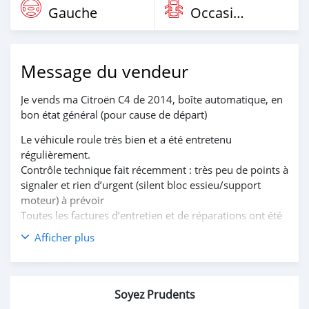
Gauche
Occasion
Message du vendeur
Je vends ma Citroën C4 de 2014, boîte automatique, en
bon état général (pour cause de départ)
Le véhicule roule très bien et a été entretenu
régulièrement.
Contrôle technique fait récemment : très peu de points à
signaler et rien d’urgent (silent bloc essieu/support
moteur) à prévoir
Toutes les factures d’entretien et de réparations ont été
conservées.
Afficher plus
Quelques marques d’usage normales pour son âge.
Pneus en bon état.
Soyez Prudents
➡️ Kilométrage : 141 300 km (évolutif)