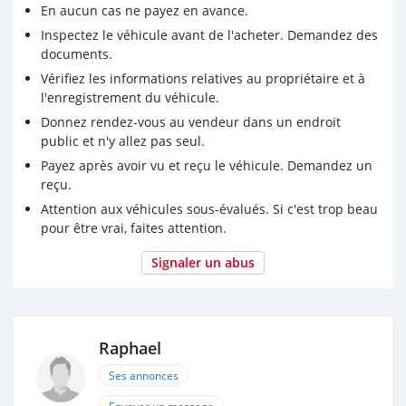
➡️ Moteur essence
En aucun cas ne payez en avance.
➡️ Boîte automatique
Inspectez le véhicule avant de l'acheter. Demandez des
➡️ Prix : 430 000 XPF
documents.
➡️ Disponible début décembre, visible sur rendez-vous
Vérifiez les informations relatives au propriétaire et à
Un nettoyage complet sera fait avant la vente.
l'enregistrement du véhicule.
Message sur site ou messagerie raphy63@hotmail.com
Donnez rendez-vous au vendeur dans un endroit
ou sur messenger (annonce disponible sur marketplace)
public et n'y allez pas seul.
Payez après avoir vu et reçu le véhicule. Demandez un
Petits défauts
reçu.
- fenêtre arrière droit ne fonctionne plus (mécanisme à
changer)
Attention aux véhicules sous-évalués. Si c'est trop beau
- contrôle de la fenêtre avant passager ne fonctionne
pour être vrai, faites attention.
pas depuis le poste conducteur (mais fonctionne bien
Signaler un abus
coté passager)
- clim à recharger
Raphael
Ses annonces
Envoyer un message