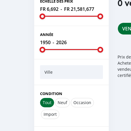
0 v
ÉCHELLE DES PRIX
FR 6,692
-
FR 21,581,677
VE
ANNÉE
1950
-
2026
Prix d
Achete
vendeu
Ville
certif
CONDITION
Tout
Neuf
Occasion
Import